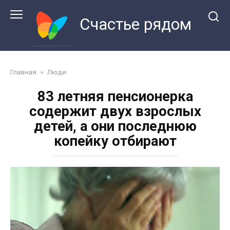
Перейти
к
Счастье рядом
контенту
Главная
»
Люди
83 летняя пенсионерка
содержит двух взрослых
детей, а они последнюю
копейку отбирают