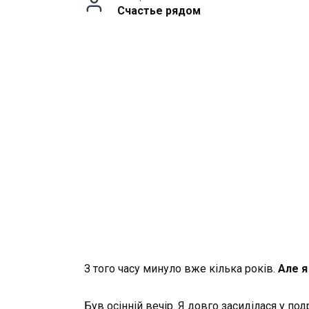
Счастье рядом
З того часу минуло вже кілька років.
Але я
Був
осінній
вечір. Я довго засиділася у по