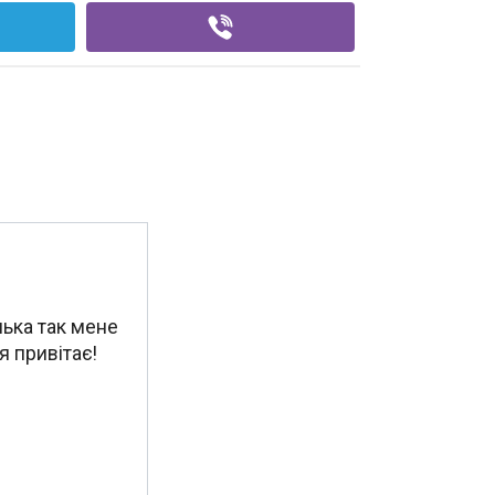
нька так мене
 привітає!