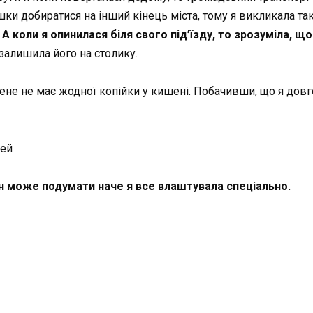
шки добиратися на інший кінець міста, тому я викликала та
А коли я опинилася біля свого під’їзду, то зрозуміла, щ
 залишила його на столику.
мене не має жодної копійки у кишені. Побачивши, що я довг
шей
н може подумати наче я все влаштувала спеціально.