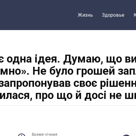
Жизнь
Здоровье
 є одна ідея. Думаю, що в
мно». Не було грошей запл
запропонував своє рішення
илася, про що й досі не 
Время чтения