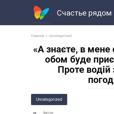
Перейти
к
Счастье рядом
контенту
Главная
»
Uncategorized
«А знаєте, в мене
обом буде приє
Проте водій 
погод
Uncategorized
Автор