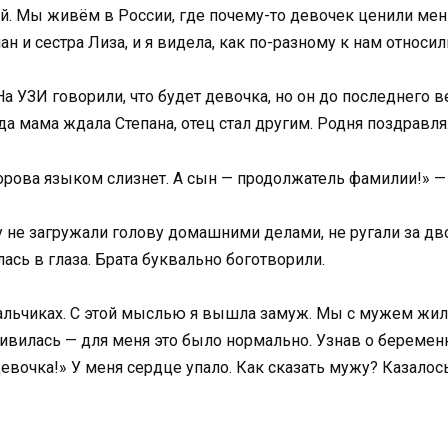
й. Мы живём в России, где почему-то девочек ценили мен
н и сестра Лиза, и я видела, как по-разному к нам относил
На УЗИ говорили, что будет девочка, но он до последнего 
а мама ждала Степана, отец стал другим. Родня поздравлял
орова языком слизнет. А сын — продолжатель фамилии!» — 
 не загружали голову домашними делами, не ругали за двой
ась в глаза. Брата буквально боготворили.
мальчиках. С этой мыслью я вышла замуж. Мы с мужем жили
удивилась — для меня это было нормально. Узнав о беременн
евочка!» У меня сердце упало. Как сказать мужу? Казалось,