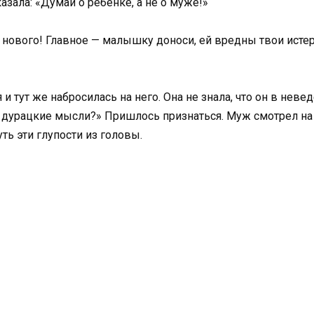
казала: «Думай о ребёнке, а не о муже!»
нового! Главное — малышку доноси, ей вредны твои истер
 тут же набросилась на него. Она не знала, что он в неве
е дурацкие мысли?» Пришлось признаться. Муж смотрел на 
ть эти глупости из головы.