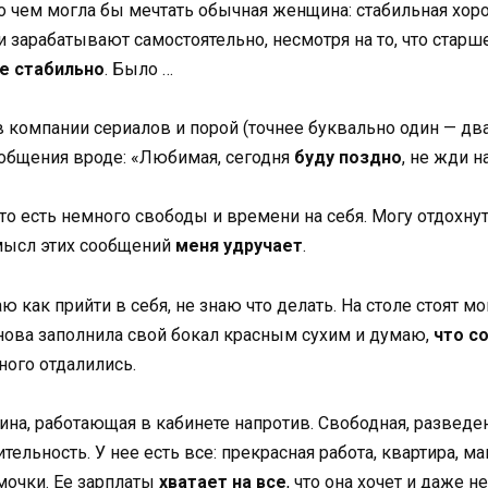
о чем могла бы мечтать обычная женщина: стабильная хор
 и зарабатывают самостоятельно, несмотря на то, что стар
е стабильно
. Было …
 компании сериалов и порой (точнее буквально один — два
общения вроде: «Любимая, сегодня
буду поздно
, не жди 
что есть немного свободы и времени на себя. Могу отдохнут
смысл этих сообщений
меня удручает
.
аю как прийти в себя, не знаю что делать. На столе стоят 
 снова заполнила свой бокал красным сухим и думаю,
что со
ного отдалились.
ина, работающая в кабинете напротив. Свободная, разведен
ельность. У нее есть все: прекрасная работа, квартира, ма
мочки. Ее зарплаты
хватает на все
, что она хочет и даже 