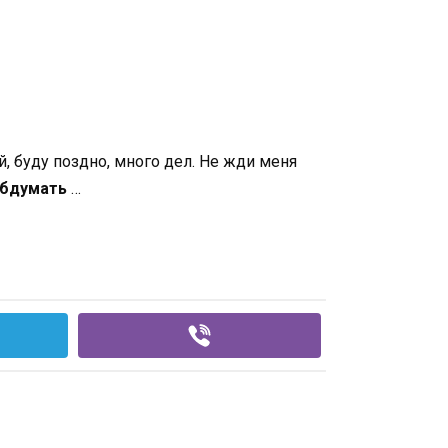
, буду поздно, много дел. Не жди меня
обдумать
…