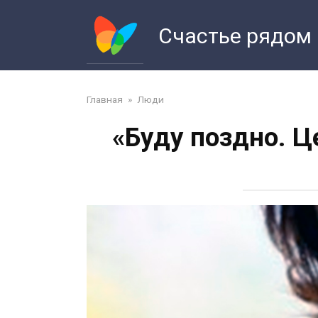
Перейти
к
Счастье рядом
контенту
Главная
»
Люди
«Буду поздно. Ц