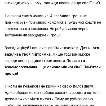
знаходитися у ньому і завжди поспішав до своєї сім’ї.
Не свари свого чоловіка. А особливо гроші не
повинні бути причиною конфліктів. Будь-які кошти не
зрівняються з коханням. Не роби сварок через
витрачені чи заощаджені гроші.
Завжди цінуй і пишайся своїм чоловіком.
Для нього
важлива твоя підтримка.
Лише тоді він зможе
заради своєї родини і гори знести.
Повага та
взаєморозуміння – це основа міцної сім’ї. Пам’ятай
про це!
Ніколи не гнівайся і не кричи на свою половинку!
Адже образа може глибоко засісти в серце, а потім її
дуже важко звідти витягти. Тому не руйнуй свою
сім’ю! Не заглядайся також на інших чоловіків, не