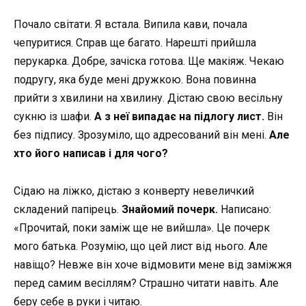
Почало світати. Я встала. Випила кави, почала
чепуритися. Справ ще багато. Нарешті прийшла
перукарка. Добре, зачіска готова. Ще макіяж. Чекаю
подругу, яка буде мені дружкою. Вона повинна
прийти з хвилини на хвилину. Дістаю свою весільну
сукню із шафи.
А з неї випадає на підлогу лист.
Він
без підпису. Зрозуміло, що адресований він мені.
Але
хто його написав і для чого?
Сідаю на ліжко, дістаю з конверту невеличкий
складений папірець.
Знайомий почерк.
Написано:
«Прочитай, поки заміж ще не вийшла». Це почерк
мого батька. Розумію, що цей лист від нього. Але
навіщо? Невже він хоче відмовити мене від заміжжя
перед самим весіллям? Страшно читати навіть. Але
беру себе в руки і читаю.