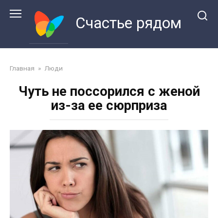
Перейти
к
Счастье рядом
контенту
Главная
»
Люди
Чуть не поссорился с женой
из-за ее сюрприза