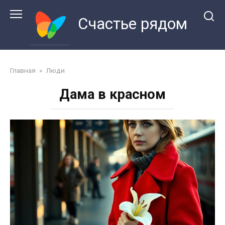
Перейти
к
Счастье рядом
контенту
Главная
»
Люди
Дама в красном