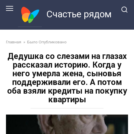
Перейти
к
Счастье рядом
контенту
Главная
»
Было Опубликовано
Дедушка со слезами на глазах
рассказал историю. Когда у
него умерла жена, сыновья
поддерживали его. А потом
оба взяли кредиты на покупку
квартиры