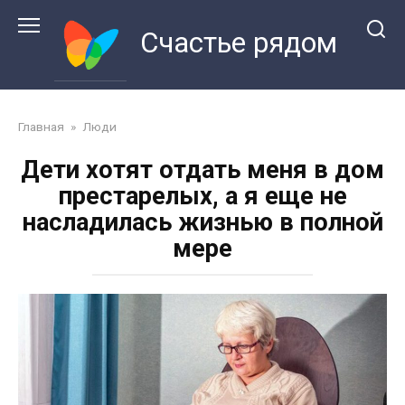
Перейти
к
Счастье рядом
контенту
Главная
»
Люди
Дети хотят отдaть меня в дом
престарелых, а я еще не
насладилась жизнью в полной
мере