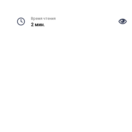
Время чтения
2 мин.