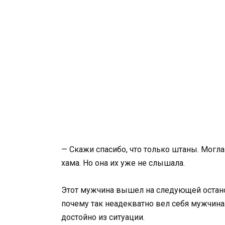
— Скажи спасибо, что только штаны. Могла
хама. Но она их уже не слышала.
Этот мужчина вышел на следующей остано
почему так неадекватно вел себя мужчина.
достойно из ситуации.