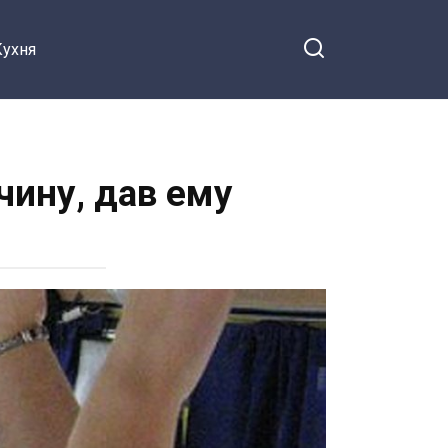
Кухня
ину, дав ему