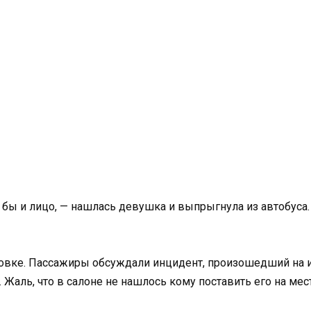
 бы и лицо, — нашлась девушка и выпрыгнула из автобуса.
вке. Пассажиры обсуждали инцидент, произошедший на их
 Жаль, что в салоне не нашлось кому поставить его на ме