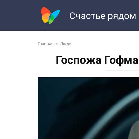
Перейти
к
Счастье рядом
контенту
Главная
»
Люди
Госпожа Гофман