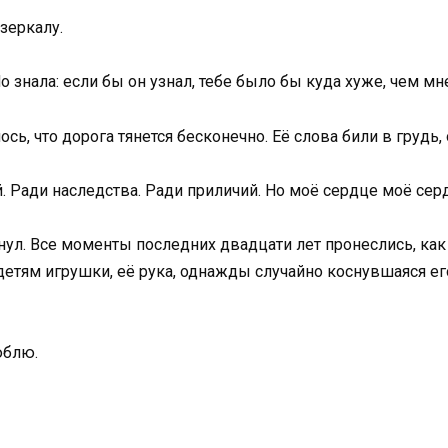
зеркалу.
о знала: если бы он узнал, тебе было бы куда хуже, чем мн
ь, что дорога тянется бесконечно. Её слова били в грудь, 
ей. Ради наследства. Ради приличий. Но моё сердце моё сер
хнул. Все моменты последних двадцати лет пронеслись, как
детям игрушки, её рука, однажды случайно коснувшаяся его
юблю.