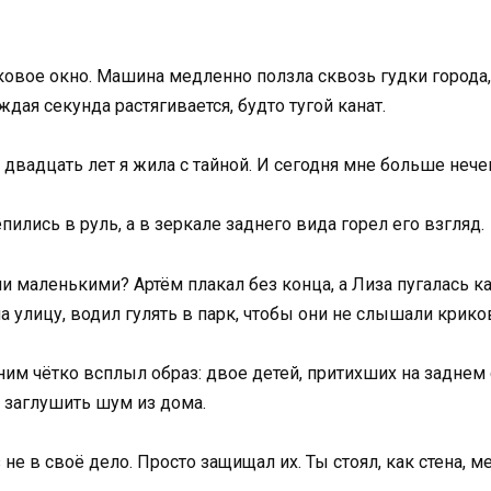
овое окно. Машина медленно ползла сквозь гудки города,
ждая секунда растягивается, будто тугой канат.
 двадцать лет я жила с тайной. И сегодня мне больше нече
ились в руль, а в зеркале заднего вида горел его взгляд.
и маленькими? Артём плакал без конца, а Лиза пугалась к
на улицу, водил гулять в парк, чтобы они не слышали крико
ним чётко всплыл образ: двое детей, притихших на заднем
ы заглушить шум из дома.
 не в своё дело. Просто защищал их. Ты стоял, как стена, м