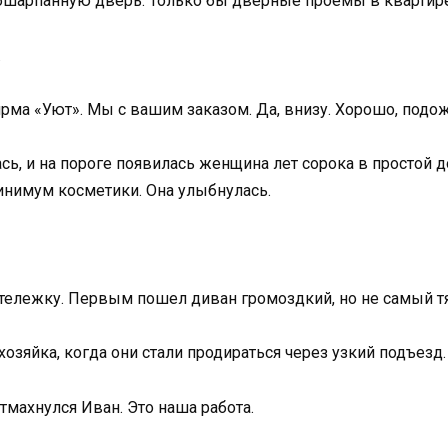
 обшарпанную дверь. Только бы дверные проемы в квартир
.
рма «Уют». Мы с вашим заказом. Да, внизу. Хорошо, подо
сь, и на пороге появилась женщина лет сорока в просто
инимум косметики. Она улыбнулась.
 тележку. Первым пошел диван громоздкий, но не самый 
зяйка, когда они стали продираться через узкий подъезд.
отмахнулся Иван. Это наша работа.