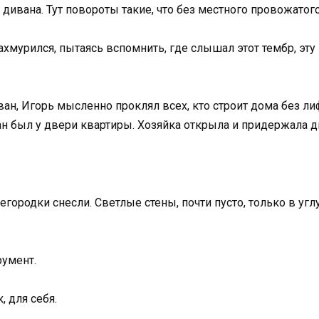
 дивана. Тут повороты такие, что без местного провожатого
хмурился, пытаясь вспомнить, где слышал этот тембр, эту 
н, Игорь мысленно проклял всех, кто строит дома без лифто
ан был у двери квартиры. Хозяйка открыла и придержала д
егородки снесли. Светлые стены, почти пусто, только в уг
румент.
, для себя.