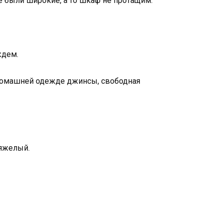
е были широкие, а то шкаф не протащим.
ждем.
й домашней одежде джинсы, свободная
тяжелый.