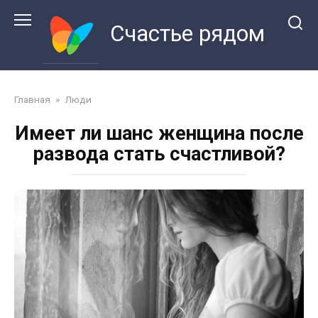
Перейти
к
Счастье рядом
контенту
Главная
»
Люди
Имеет ли шанс женщина после
развода стать счастливой?