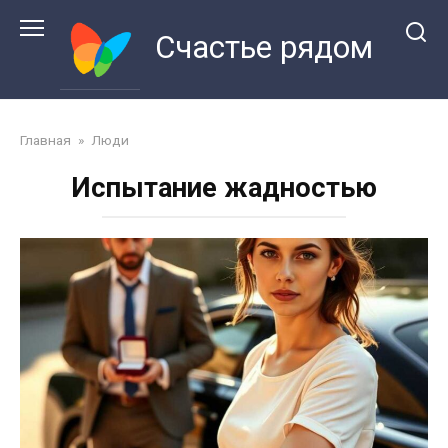
Перейти
к
Счастье рядом
контенту
Главная
»
Люди
Испытание жадностью