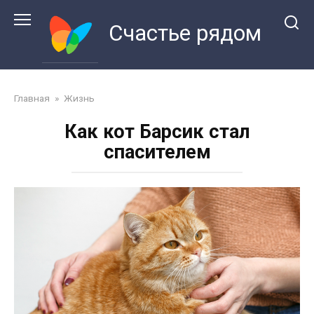
Перейти
к
Счастье рядом
контенту
Главная
»
Жизнь
Как кот Барсик стал
спасителем