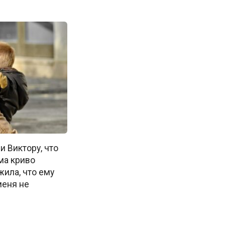
и Виктору, что
ма криво
ила, что ему
меня не