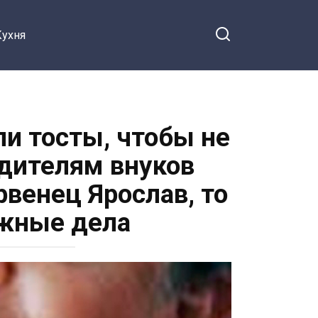
Кухня
и тосты, чтобы не
дителям внуков
рвенец Ярослав, то
ожные дела