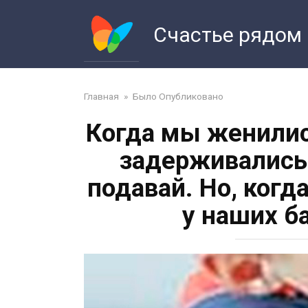
Перейти
к
Счастье рядом
контенту
Главная
»
Было Опубликовано
Когда мы женилис
задерживались
подавай. Но, когд
у наших б