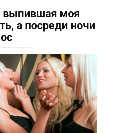
ла выпившая моя
ть, а посреди ночи
лос