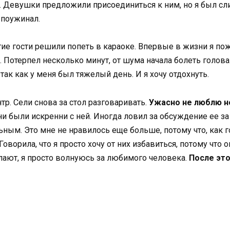
о. Девушки предложили присоединиться к ним, но я был с
 поужинал.
огие гости решили попеть в караоке. Впервые в жизни я п
. Потерпел несколько минут, от шума начала болеть голова
ак как у меня был тяжелый день. И я хочу отдохнуть.
тр. Сели снова за стол разговаривать.
Ужасно не люблю н
и были искренни с ней. Иногда ловил за обсуждение ее за с
ьным. Это мне не нравилось еще больше, потому что, как 
оворила, что я просто хочу от них избавиться, потому что о
елают, я просто волнуюсь за любимого человека.
После это