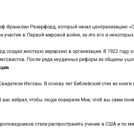
зеф Франклин Резерфорд, который начал централизацию «
за участие в Первой мировой войне, за это его и некоторых
д создал жесткую иерархию в организации. В 1922 году о
 иеговистов. После ряда неудачных реформ из общины ушли
ации
.
Свидетели Иеговы. В основу лег библейский стих из книги 
Я вас избрал, чтобы люди поверили Мне, чтоб вы сами понял
 проповедников стали распространять учение в США и по м