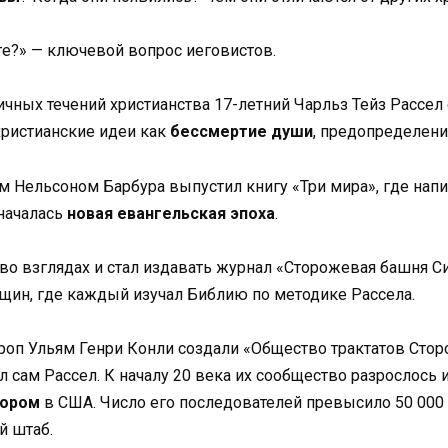
ге?» — ключевой вопрос иеговистов.
ичных течений христианства 17-летний Чарльз Тейз Рассел
христианские идеи как
бессмертие души
, предопределения
ом Нельсоном Барбура выпустил книгу «Три мира», где напи
 началась
новая евангельская эпоха
.
во взглядах и стал издавать журнал «Сторожевая башня Си
щин, где каждый изучал Библию по методике Рассела.
нтроп Ульям Генри Конли создали «Общество трактатов Сто
л сам Рассел. К началу 20 века их сообщество разрослось
тором
в США. Число его последователей превысило 50 000
й штаб.