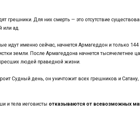
дят грешники. Для них смерть — это отсутствие существова
 или ад.
рые идут именно сейчас, начнется Армагеддон и только 144
стки земли. После Армагеддона начнется тысячелетнее цар
кресших людей праведной жизни.
роит Судный день, он уничтожит всех грешников и Сатану,
ши и тела иеговисты
отказываются от всевозможных ма