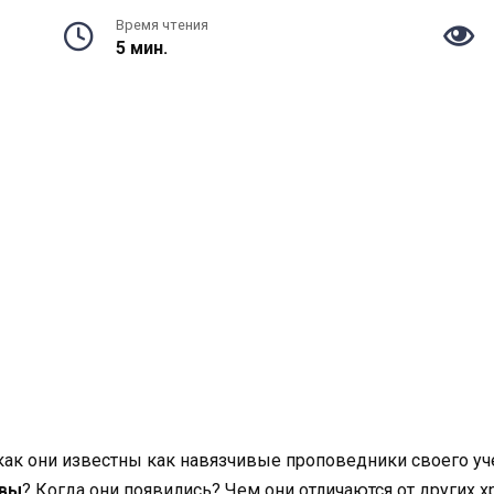
Время чтения
5 мин.
как они известны как навязчивые проповедники своего уче
овы
? Когда они появились? Чем они отличаются от других х