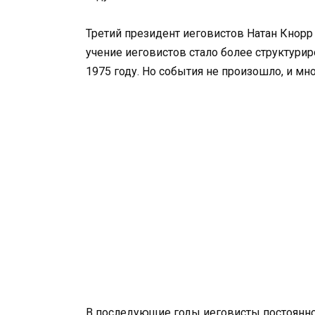
Третий президент иеговистов Натан Кнор
учение иеговистов стало более структури
1975 году. Но события не произошло, и мн
В последующие годы иеговисты постоянно м