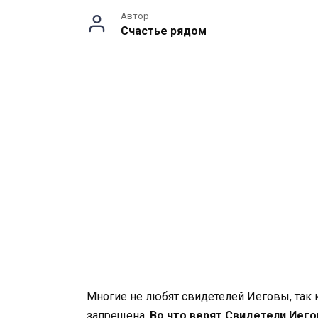
Автор
Счастье рядом
Многие не любят свидетелей Иеговы, так 
запрещена.
Во что верят Свидетели Иег