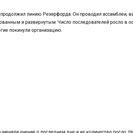
р продолжил линию Резерфорда. Он проводил ассамблеи, в
рованным и развернутым. Число последователей росло в о
огие покинули организацию.
еняли учение о последнем дне и их количество росло. На 