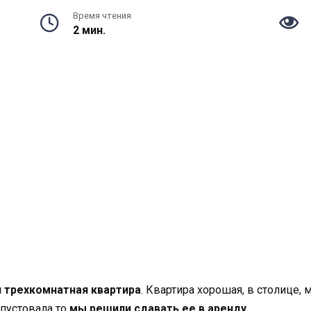
Время чтения
2 мин.
и трехкомнатная квартира
. Квартира хорошая, в столице, м
 пустовала то
мы решили сдавать ее в аренду
.