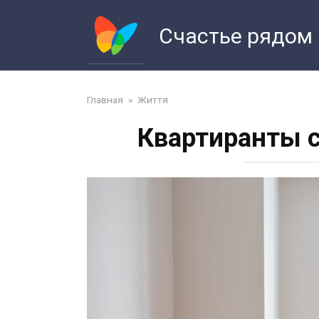
Перейти
к
Счастье рядом
контенту
Главная
»
Життя
Квартиранты с