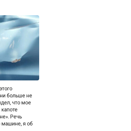
этого
ни больше не
идел, что мое
 капоте
не». Речь
 машине, я об