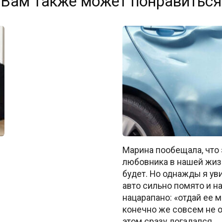
Вам также может понравиться
Марина пообещала, что 
любовника в нашей жиз
будет. Но однажды я ув
авто сильно помято и на
нацарапано: «отдай ее м
конечно же совсем не о
этом сразу догадался