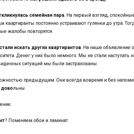
кликнулась семейная пара
. На первый взгляд, спокойны
аши квартиранты постоянно устраивают гулянки до утра. Тог
ные жалобы повторятся.
стали искать других квартирантов
. На наше объявление 
тета. Денег у них было немного. Мы не стали наступать на
двиденных ситуаций мы были застрахованы.
ожностью предыдущим. Они всегда вовремя и без напомин
 дово
льны.
ение:
нт
? Поменяем обои и ламинат.