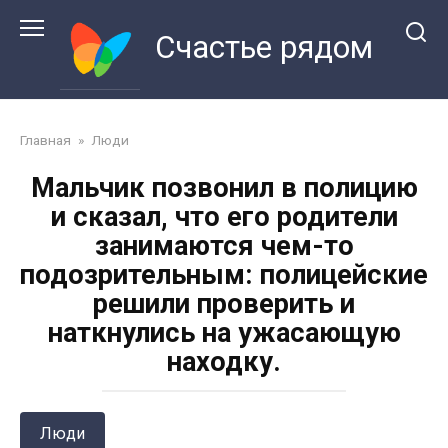
Перейти
к
Счастье рядом
контенту
Главная
»
Люди
Мальчик позвонил в полицию
и сказал, что его родители
занимаются чем-то
подозрительным: полицейские
решили проверить и
наткнулись на ужасающую
находку.
Люди