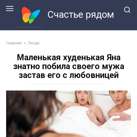
Перейти
к
Счастье рядом
контенту
Главная
»
Люди
Маленькая худенькая Яна
знатно побила своего мужа
застав его с любовницей