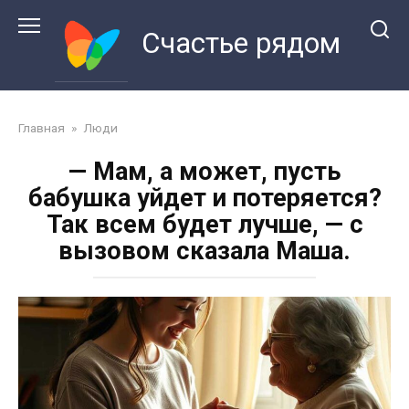
Перейти
к
Счастье рядом
контенту
Главная
»
Люди
— Мам, а может, пусть
бабушка уйдет и потеряется?
Так всем будет лучше, — с
вызовом сказала Маша.