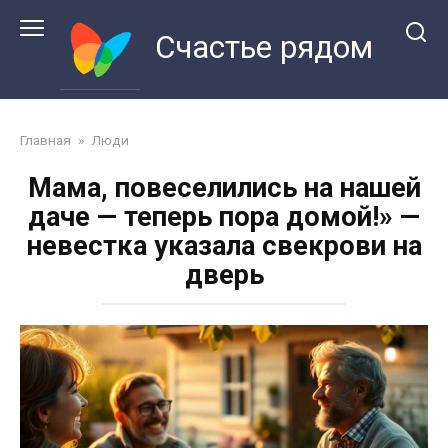
Перейти
к
Счастье рядом
контенту
Главная
»
Люди
Мама, повеселились на нашей
даче — теперь пора домой!» —
невестка указала свекрови на
дверь