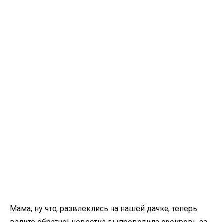
Мама, ну что, развлеклись на нашей дачке, теперь
валите обратно! невестка выпроводила свекровь за