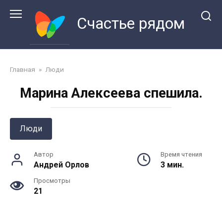
Перейти
к
Счастье рядом
контенту
Главная
»
Люди
Марина Алексеева спешила.
Люди
Автор
Время чтения
Андрей Орлов
3 мин.
Просмотры
21