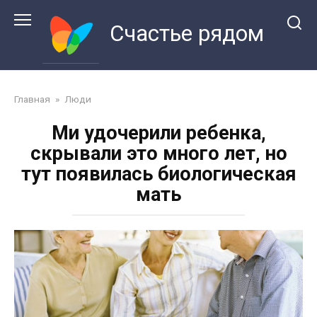
Перейти
к
Счастье рядом
контенту
Главная
»
Люди
Ми удочерили ребенка,
скрывали это много лет, но
тут появилась биологическая
мать