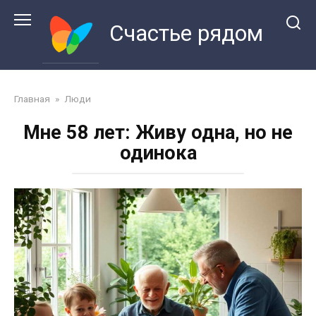
Перейти
к
Счастье рядом
контенту
Главная
»
Люди
Мне 58 лет: Живу одна, но не
одинока