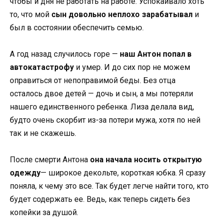
чтобы и дня не работать на работе. Успокаивало хоть
то, что мой
сын довольно неплохо зарабатывал
и
был в состоянии обеспечить семью.
А год назад случилось горе —
наш Антон попал в
автокатастрофу
и умер. И до сих пор не можем
оправиться от непоправимой беды. Без отца
осталось двое детей — дочь и сын, а мы потеряли
нашего единственного ребенка. Лиза делала вид,
будто очень скорбит из-за потери мужа, хотя по ней
так и не скажешь.
После смерти Антона
она начала носить открытую
одежду
— широкое декольте, короткая юбка. Я сразу
поняла, к чему это все. Так будет легче найти того, кто
будет содержать ее. Ведь, как теперь сидеть без
копейки за душой.