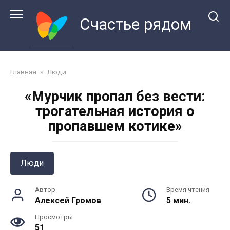
Перейти
к
Счастье рядом
контенту
Главная
»
Люди
«Мурчик пропал без вести:
трогательная история о
пропавшем котике»
Люди
Автор
Время чтения
Алексей Громов
5 мин.
Просмотры
51