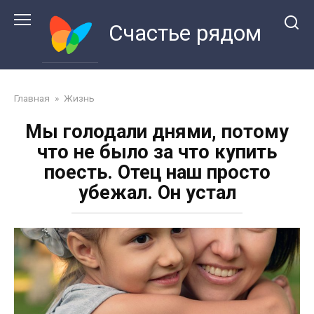
Перейти
к
Счастье рядом
контенту
Главная
»
Жизнь
Мы голодали днями, потому
что не было за что купить
поесть. Отец наш просто
убежал. Он устал