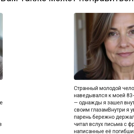
Странный молодой чело
наведывался к моей 83
е
— однажды я зашел внут
своим глазамВнутри я ув
парень бережно держал 
в
читал вслух письма с фр
написанные её погибш