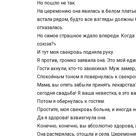
Но пошло не так.
На церемонию она явилась в белом платье.
встала рядом, будто все взгляды должны 
отказалась.
Но самое страшное ждало впереди. Когда м
союза?»
И тут моя свекровь подняла руку.
Я против, громко заявила она. Это мой ед
Гости ахнули, кто-то захихикал. Муж замер,
Спокойным тоном я повернулась к свекров
Мама, вы опять забыли принять лекарства?
сегодня свадьба! Я ваша невестка, а это в
Потом я обернулась к гостям:
Простите, моя свекровь больна, и иногда н
Да я здорова! взвизгнула она.
Конечно, конечно, вы абсолютно здорова, п
Она растерялась, отошла и села. Церемони