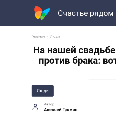
Перейти
к
Счастье рядом
контенту
Главная
»
Люди
На нашей свадьбе 
против брака: во
Люди
Автор
Алексей Громов