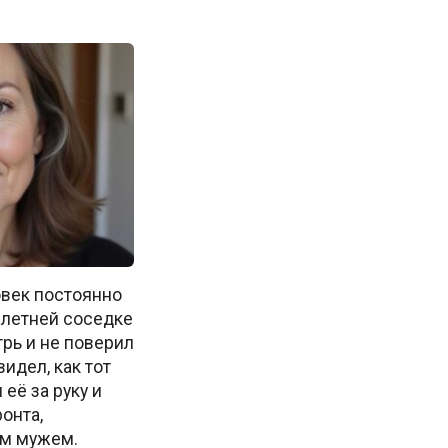
век постоянно
-летней соседке
рь и не поверил
идел, как тот
её за руку и
онта,
им мужем.