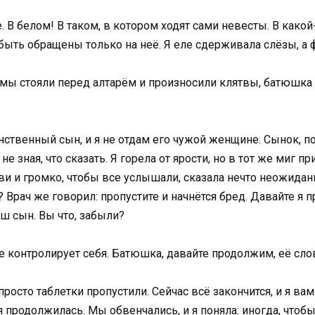
 В белом! В таком, в котором ходят сами невесты. В какой
быть обращены только на неё. Я еле сдерживала слёзы, а 
ы стояли перед алтарём и произносили клятвы, батюшка с
инственный сын, и я не отдам его чужой женщине. Сынок, п
 не зная, что сказать. Я горела от ярости, но в тот же миг 
и и громко, чтобы все услышали, сказала нечто неожидан
 Врач же говорил: пропустите и начнётся бред. Давайте я п
аш сын. Вы что, забыли?
е контролирует себя. Батюшка, давайте продолжим, её слова
росто таблетки пропустили. Сейчас всё закончится, и я вам 
я продолжилась. Мы обвенчались, и я поняла: иногда, чтоб