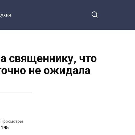
Кухня
ла священнику, что
 точно не ожидала
Просмотры
195