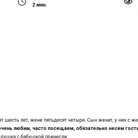
2 мин.
ят шесть лет, жене пятьдесят четыре. Сын женат, у них с ж
очень любим, часто посещаем, обязательно несем гост
дедушка с бабушкой принесли.