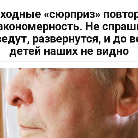
одные «сюрприз» повтор
закономерность. Не спра
едут, развернутся, и до 
детей наших не видно