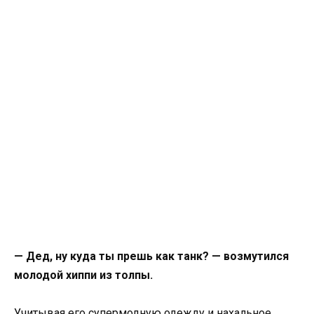
— Дед, ну куда ты прешь как танк? — возмутился
молодой хиппи из толпы.
Учитывая его супермодную одежду и нахальное