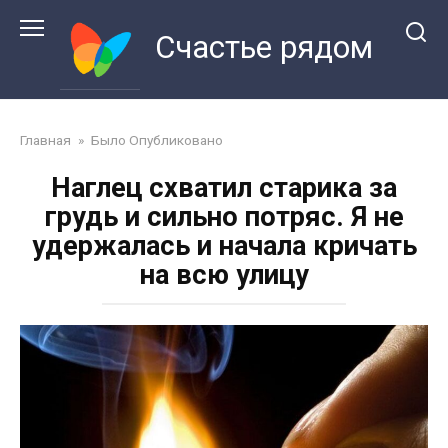
Перейти
к
Счастье рядом
контенту
Главная
»
Было Опубликовано
Наглец схватил старика за
грудь и сильно потряс. Я не
удержалась и начала кричать
на всю улицу