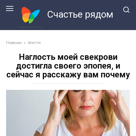
Перейти
к
Счастье рядом
контенту
Главная
»
Життя
Наглость моей свекрови
достигла своего эпопея, и
сейчас я расскажу вам почему