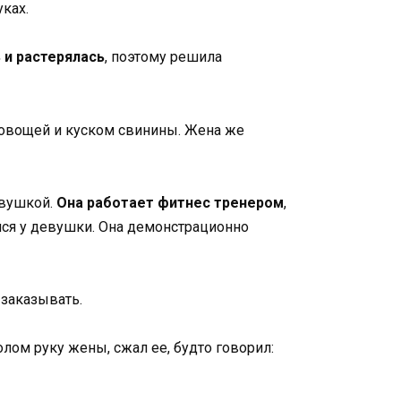
ках.
 и растерялась
, поэтому решила
 овощей и куском свинины. Жена же
евушкой.
Она работает фитнес тренером
,
ался у девушки. Она демонстрационно
к заказывать.
олом руку жены, сжал ее, будто говорил: