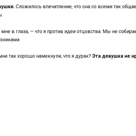
вушки.
Сложилось впечатление, что она со всеми так общае
ь:
дя мне в глаза, — что я против идеи отцовства. Мы не собир
узниками.
 мне так хорошо намекнули, что я дурак?
Эта девушка не н