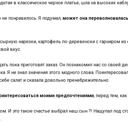
етая в классическое черное платье, шла на высоких каблу
о не понравилось. Я подумал,
может она переволновалась
 сырную нарезки, картофель по-деревенски с гарниром из
свой вкус.
ать пока приготовят заказ. Он познакомил нас со своей д
ка. Я не знал значения этого модного слова. Поинтересов
 себе салат и сказала довольно пренебрежительно:
оинтересоваться моими предпочтениями
, перед тем, ка
ом. И это такое счастье выбрал наш сын ?! Нащупал под ст
.