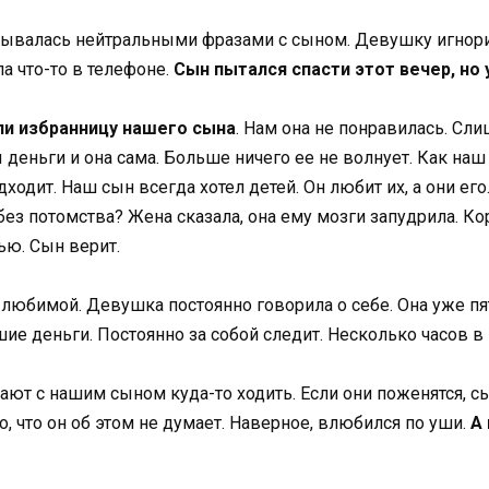
дывалась нейтральными фразами с сыном. Девушку игнорир
а что-то в телефоне.
Сын пытался спасти этот вечер, но 
ли избранницу нашего сына
. Нам она не понравилась. С
еньги и она сама. Больше ничего ее не волнует. Как наш 
одит. Наш сын всегда хотел детей. Он любит их, а они его
з потомства? Жена сказала, она ему мозги запудрила. Кор
ью. Сын верит.
 любимой. Девушка постоянно говорила о себе. Она уже пя
ошие деньги. Постоянно за собой следит. Несколько часов в
евают с нашим сыном куда-то ходить. Если они поженятся, 
, что он об этом не думает. Наверное, влюбился по уши.
А