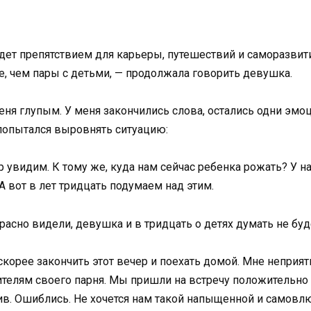
удет препятствием для карьеры, путешествий и саморазвит
ее, чем пары с детьми, — продолжала говорить девушка.
еня глупым. У меня закончились слова, остались одни эмо
попытался выровнять ситуацию:
увидим. К тому же, куда нам сейчас ребенка рожать? У на
 вот в лет тридцать подумаем над этим.
асно видели, девушка и в тридцать о детях думать не буд
скорее закончить этот вечер и поехать домой. Мне неприя
ителям своего парня. Мы пришли на встречу положительн
лив. Ошиблись. Не хочется нам такой напыщенной и самовл