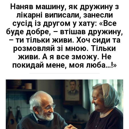
Наняв машину, як дружину з
лікарні виписали, занесли
сусід із другом у хату: «Все
буде добре, – втішав дружину,
– ти тільки живи. Хоч сиди та
розмовляй зі мною. Тільки
живи. А я все зможу. Не
покидай мене, моя люба…!»