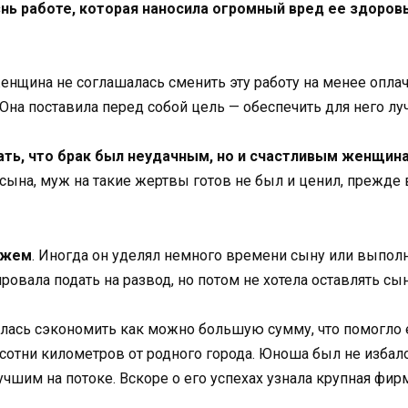
нь работе, которая наносила огромный вред ее здоровь
женщина не соглашалась сменить эту работу на менее опл
Она поставила перед собой цель — обеспечить для него л
ать, что брак был неудачным, но и счастливым женщина
 сына, муж на такие жертвы готов не был и ценил, прежде
ужем
. Иногда он уделял немного времени сыну или выполня
овала подать на развод, но потом не хотела оставлять сын
лась сэкономить как можно большую сумму, что помогло 
 сотни километров от родного города. Юноша был не избало
учшим на потоке. Вскоре о его успехах узнала крупная ф