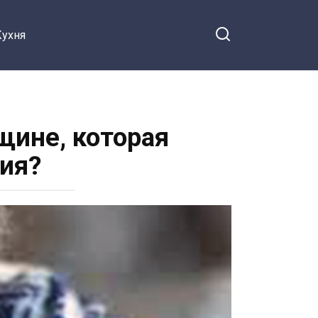
Кухня
щине, которая
ия?