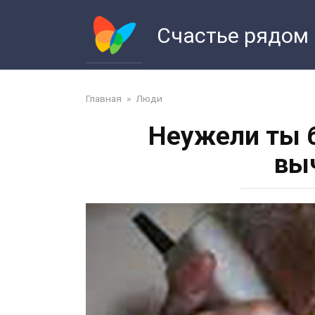
Перейти
к
Счастье рядом
контенту
Главная
»
Люди
Неужели ты б
вы