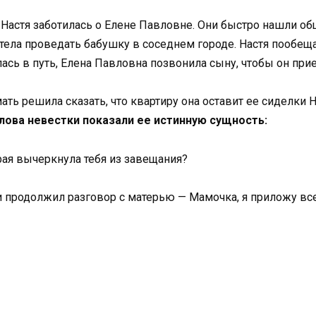
к Настя заботилась о Елене Павловне. Они быстро нашли о
хотела проведать бабушку в соседнем городе. Настя пообе
ась в путь, Елена Павловна позвонила сыну, чтобы он прие
ать решила сказать, что квартиру она оставит ее сиделки 
слова невестки показали ее истинную сущность:
рая вычеркнула тебя из завещания?
продолжил разговор с матерью — Мамочка, я приложу все у