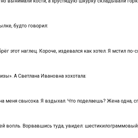
тно вынимали кости, а хрустящую шкурку складывали гор
ылке, будто говорил:
г этот наглец. Короче, издевался как хотел. Я мстил по-св
зы». А Светлана Ивановна хохотала:
 на меня свысока. Я вздыхал. Что поделаешь? Жена одна, с
жей вопль. Ворвавшись туда, увидел: шестикилограммовый