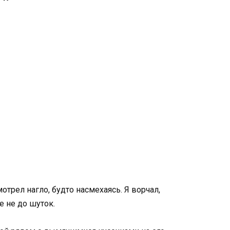
отрел нагло, будто насмехаясь. Я ворчал,
е не до шуток.