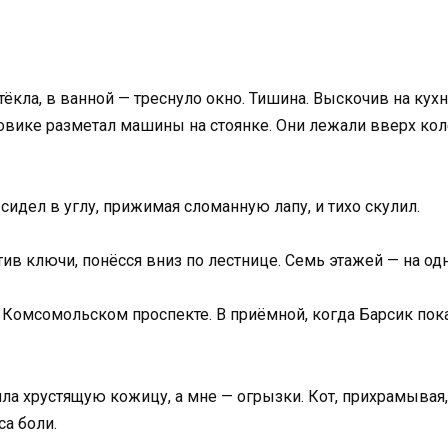
тёкла, в ванной — треснуло окно. Тишина. Выскочив на кух
овике разметал машины на стоянке. Они лежали вверх кол
идел в углу, прижимая сломанную лапу, и тихо скулил.
атив ключи, понёсся вниз по лестнице. Семь этажей — на о
 Комсомольском проспекте. В приёмной, когда Барсик пока
ла хрустящую кожицу, а мне — огрызки. Кот, прихрамывая,
а боли.