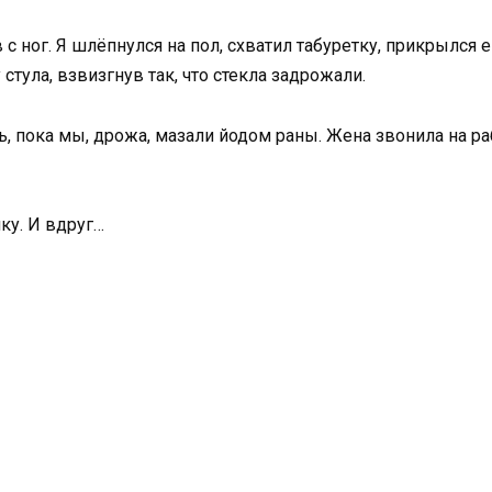
 с ног. Я шлёпнулся на пол, схватил табуретку, прикрылся 
стула, взвизгнув так, что стекла задрожали.
ь, пока мы, дрожа, мазали йодом раны. Жена звонила на ра
ку. И вдруг…