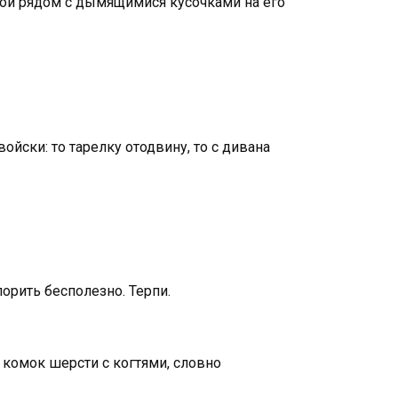
кой рядом с дымящимися кусочками на его
ойски: то тарелку отодвину, то с дивана
порить бесполезно. Терпи.
 комок шерсти с когтями, словно