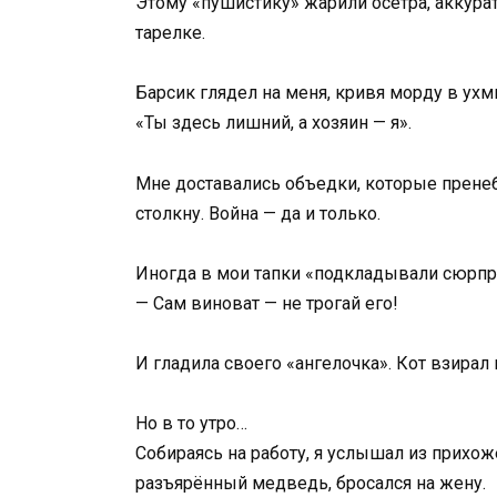
Этому «пушистику» жарили осетра, аккура
тарелке.
Барсик глядел на меня, кривя морду в ухм
«Ты здесь лишний, а хозяин — я».
Мне доставались объедки, которые пренебрё
столкну. Война — да и только.
Иногда в мои тапки «подкладывали сюрпри
— Сам виноват — не трогай его!
И гладила своего «ангелочка». Кот взирал
Но в то утро…
Собираясь на работу, я услышал из прихо
разъярённый медведь, бросался на жену.