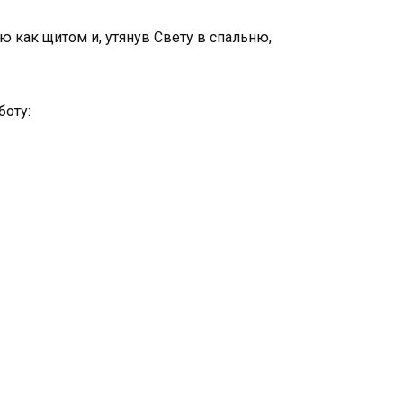
ею как щитом и, утянув Свету в спальню,
боту: