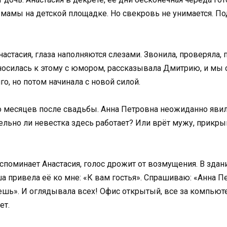
 мамы на детской площадке. Но свекровь не унимается. Под
астасия, глаза наполняются слезами. Звонила, проверяла,
носилась к этому с юмором, рассказывала Дмитрию, и мы с
го, но потом начинала с новой силой.
 месяцев после свадьбы. Анна Петровна неожиданно явилас
ельно ли невестка здесь работает? Или врёт мужу, прикрыв
споминает Анастасия, голос дрожит от возмущения. В здан
рша привела её ко мне: «К вам гостья». Спрашиваю: «Анна П
ешь». И оглядывала всех! Офис открытый, все за компьюте
ет.