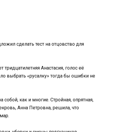
ложил сделать тест на отцовство для
т тридцатилетняя Анастасия, голос её
ило выбрать «русалку» тогда бы ошибки не
собой, как и многие. Стройная, опрятная,
екровь, Анна Петровна, решила, что
мар.
товки, уборки и смены подгузников.