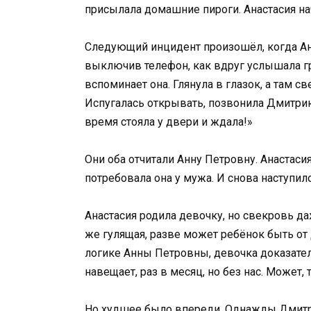
присылала домашние пироги. Анастасия нач
Следующий инцидент произошёл, когда Ана
выключив телефон, как вдруг услышала гр
вспоминает она. Глянула в глазок, а там с
Испугалась открывать, позвонила Дмитрию:
время стояла у двери и ждала!»
Они оба отчитали Анну Петровну. Анастаси
потребовала она у мужа. И снова наступил
Анастасия родила девочку, но свекровь даж
же гулящая, разве может ребёнок быть от
логике Анны Петровны, девочка доказател
навещает, раз в месяц, но без нас. Может, 
Но худшее было впереди. Однажды Дмитрий