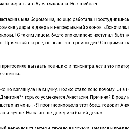
ала верить, что буря миновала. Но ошиблась.
стасия была беременна, но ещё работала. Простудившись,
омкие удары в дверь и непрерывный звонок. «Вскочила, 
векровь! С таким лицом, будто апокалипсис наступил, бьёт н
 Приезжай скорее, не знаю, что происходит! Он примчался 
я пригрозила вызвать полицию и психиатра, если это повто
о затишье.
е не взглянула на внучку. Позже стало ясно почему. Она не 
 Дмитрия?» горько усмехается Анастасия. Причина? В роду
ьство измены. «Я проигнорировала этот бред, говорит Ана
так и лучше. Ни за что не доверила бы ей дочь.»
 вернулся от матери, тяжело вздохнул, замялся и предлож