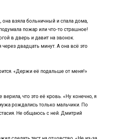
 она взяла больничный и спала дома,
подумала пожар или что-то страшное!
огой в дверь и давит на звонок.
через двадцать минут. А она всё это
рится. «Держи её подальше от меня!»
верила, что это её кровь. «Ну конечно, я
 мужа рождались только мальчики. По
стасия. Не общаюсь с ней. Дмитрий
ил сделать тест на отцовство. «Не из-за