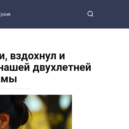
Кухня
, вздохнул и
 нашей двухлетней
мамы