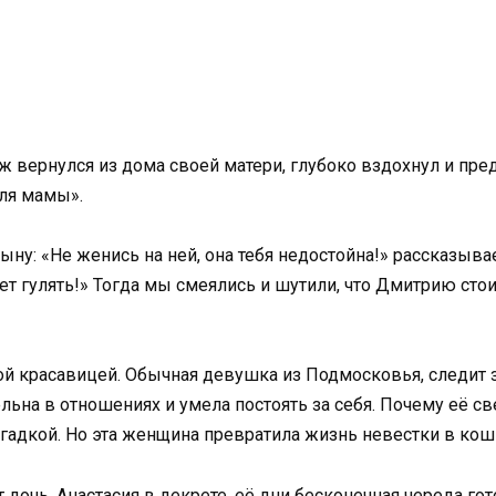
 вернулся из дома своей матери, глубоко вздохнул и пред
для мамы».
ыну: «Не женись на ней, она тебя недостойна!» рассказывае
ет гулять!» Тогда мы смеялись и шутили, что Дмитрию сто
ой красавицей. Обычная девушка из Подмосковья, следит за 
льна в отношениях и умела постоять за себя. Почему её св
загадкой. Но эта женщина превратила жизнь невестки в кош
 дочь. Анастасия в декрете, её дни бесконечная череда го