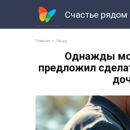
Перейти
к
Счастье рядом
контенту
Главная
»
Люди
Однажды мой
предложил сделат
доч