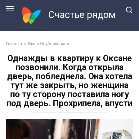
Перейти
к
Счастье рядом
контенту
Главная
»
Было Опубликовано
Однажды в квартиру к Оксане
позвонили. Когда открыла
дверь, побледнела. Она хотела
тут же закрыть, но женщина
по ту сторону поставила ногу
под дверь. Прохрипела, впусти