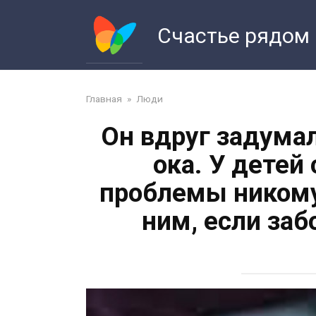
Перейти
к
Счастье рядом
контенту
Главная
»
Люди
Он вдруг задумал
ока. У детей
проблемы никому 
ним, если заб