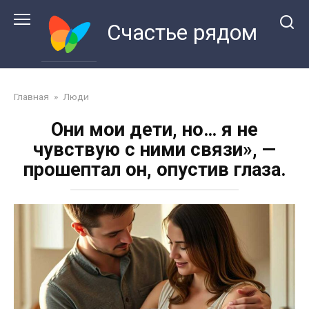
Перейти
к
Счастье рядом
контенту
Главная
»
Люди
Они мои дети, но… я не
чувствую с ними связи», —
прошептал он, опустив глаза.