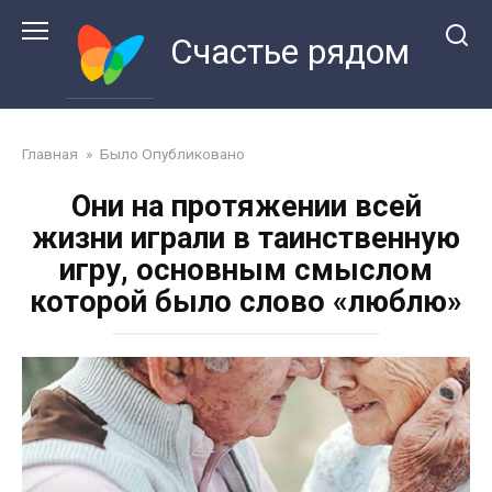
Перейти
к
Счастье рядом
контенту
Главная
»
Было Опубликовано
Они на протяжении всей
жизни играли в таинственную
игру, основным смыслом
которой было слово «люблю»