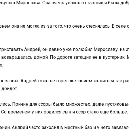
евушка Мирослава. Она очень уважала старших и была доб
нем она не могла из-за того, что очень стеснялась. В селе
 приставать Андрей, он давно уже полюбил Мирославу, на 
а возвращалась домой. По дороге затащил ее в кустарник.
е.
славы. Андрей тоже не горел желанием жениться так рано
 дойдет.
лись. Причин для ссоры было множество, даже пустяковы
 Со временем у них родился сын и ссор стало еще больше.
ий, Андрей часто заходил в местный бар и у него завязал