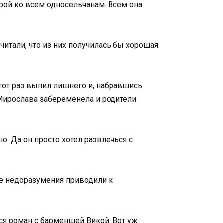
рой ко всем односельчанам. Всем она
 считали, что из них получилась бы хорошая
этот раз выпил лишнего и, набравшись
 Мирослава забеременела и родители
. Да он просто хотел развлечься с
е недоразумения приводили к
ся роман с барменшей Викой. Вот уж