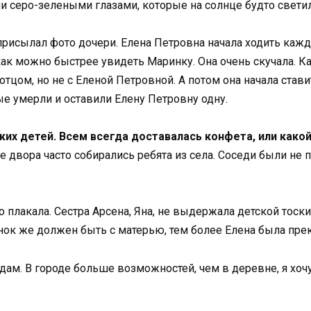
серо-зелеными глазами, которые на солнце будто светил
 присылал фото дочери. Елена Петровна начала ходить каж
как можно быстрее увидеть Маринку. Она очень скучала. К
отцом, но не с Еленой Петровной. А потом она начала стави
ые умерли и оставили Елену Петровну одну.
их детей. Всем всегда доставалась конфета, или какой
ее двора часто собирались ребята из села. Соседи были не 
 плакала. Сестра Арсена, Яна, не выдержала детской тоски
енок же должен быть с матерью, тем более Елена была пре
тдам. В городе больше возможностей, чем в деревне, я хоч