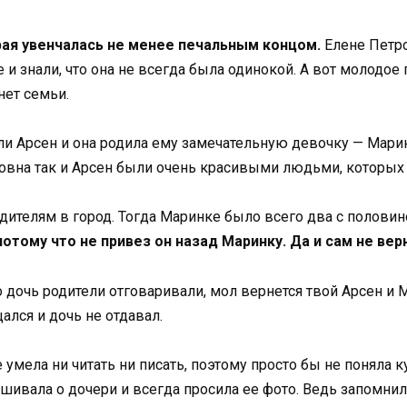
рая увенчалась не менее печальным концом.
Елене Петр
е и знали, что она не всегда была одинокой. А вот молодое
нет семьи.
и Арсен и она родила ему замечательную девочку — Марин
тровна так и Арсен были очень красивыми людьми, которых
дителям в город. Тогда Маринке было всего два с половино
потому что не привез он назад Маринку. Да и сам не вер
о дочь родители отговаривали, мол вернется твой Арсен и
ался и дочь не отдавал.
е умела ни читать ни писать, поэтому просто бы не поняла 
ашивала о дочери и всегда просила ее фото. Ведь запомнил