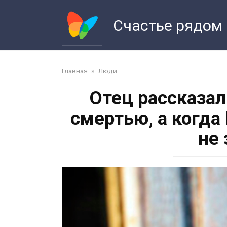
Перейти
к
Счастье рядом
контенту
Главная
»
Люди
Отец рассказал
смертью, а когда
не