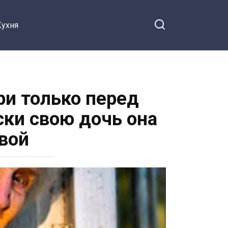
Кухня
ри только перед
ски свою дочь она
вой