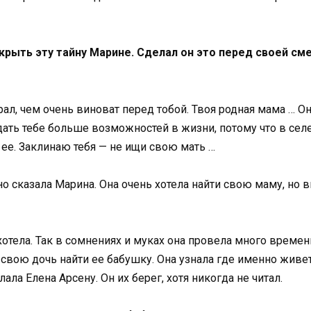
крыть эту тайну Марине. Сделал он это перед своей см
ал, чем очень виноват перед тобой. Твоя родная мама … Он
л дать тебе больше возможностей в жизни, потому что в сел
ь ее. Заклинаю тебя — не ищи свою мать …
нно сказала Марина. Она очень хотела найти свою маму, 
 хотела. Так в сомнениях и муках она провела много време
а свою дочь найти ее бабушку. Она узнала где именно живе
ала Елена Арсену. Он их берег, хотя никогда не читал.