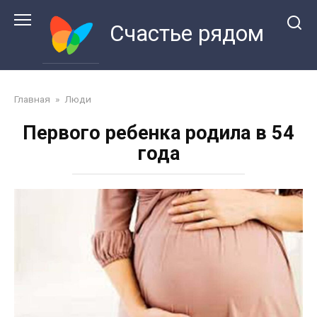
Перейти
к
Счастье рядом
контенту
Главная
»
Люди
Первого ребенка родила в 54
года