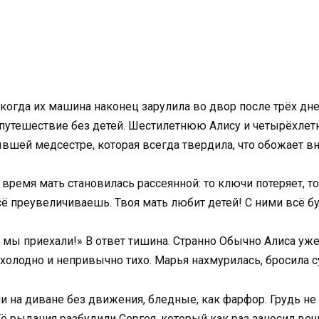
огда их машина наконец зарулила во двор после трёх дней
путешествие без детей. Шестилетнюю Алису и четырёхлетн
вшей медсестре, которая всегда твердила, что обожает вн
время мать становилась рассеянной: то ключи потеряет, то
сё преувеличиваешь. Твоя мать любит детей! С ними всё бу
, мы приехали!» В ответ тишина. Странно Обычно Алиса уж
 холодно и непривычно тихо. Марья нахмурилась, бросила 
и на диване без движения, бледные, как фарфор. Грудь не
 Её рыдания разбудили Сергея, который как раз заносил вещ