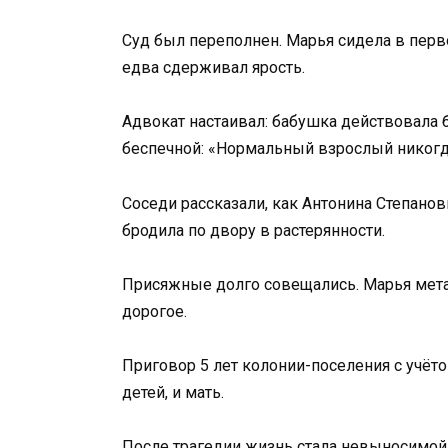
Суд был переполнен. Марья сидела в перво
едва сдерживал ярость.
Адвокат настаивал: бабушка действовала 
беспечной: «Нормальный взрослый никогда
Соседи рассказали, как Антонина Степанов
бродила по двору в растерянности.
Присяжные долго совещались. Марья мета
дорогое.
Приговор 5 лет колонии-поселения с учётом
детей, и мать.
После трагедии жизнь стала невыносимой.