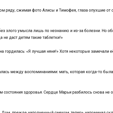
м ряду, сжимая фото Алисы и Тимофея, глаза опухшие от сл
без злого умысла лишь по незнанию и из-за болезни. Но о
 не даст детям такие таблетки!»
на гордилась: «Я лучшая няня!» Хотя некоторые замечали е
лась между воспоминаниями: мать, которая когда-то была
 состояния здоровья. Сердце Марьи разбилось снова не от 
 Дом, прежде наполненный смехом, теперь напоминал скл