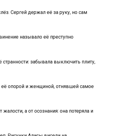
ёз. Сергей держал её за руку, но сам
бвинение называло её преступно
ё странности: забывала выключить плиту,
 её опорой и женщиной, отнявшей самое
жалости, а от осознания: она потеряла и
еп. Рисунки Алисы висели на