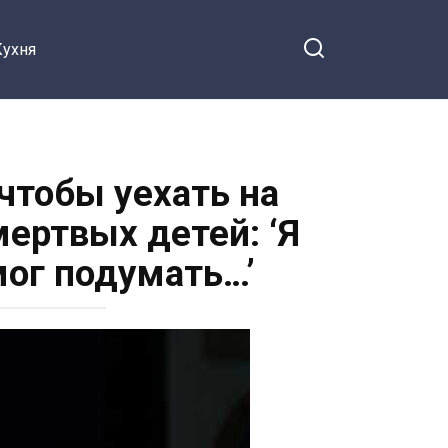
Кухня
чтобы уехать на
мертвых детей: ‘Я
мог подумать…’