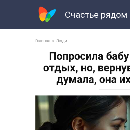
Перейти
к
Счастье рядом
контенту
Главная
»
Люди
Попросила бабу
отдых, но, верну
думала, она и