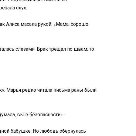
езала слух.
как Алиса махала рукой: «Мама, хорошо
ивалась слезами. Брак трещал по швам: то
х». Марья редко читала письма раны были
думала, вы в безопасности».
родной бабушке. Но любовь обернулась