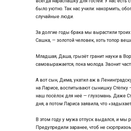
всегда нараспашку для гостей. У нас есть 
было уютно. Так нас учили: накормить, обо
случайные люди.
За долгие годы брака мы вырастили троих
Сашка, — золотой человек, хоть топор веша
Младшая, Даша, грызёт гранит науки в Вор
самовыражается, пока молода. Звонит часто
А вот сын, Дима, укатил аж в Ленинградску
на Ларисе, воспитывают сынишку Стёпку — 
наш посёлок для неё — глухомань. Даже Ст
дня, а потом Лариса заявила, что «задыхае
В этом году у мужа отпуск выдался, и мы р
Предупредили заранее, чтоб не сюрпризом