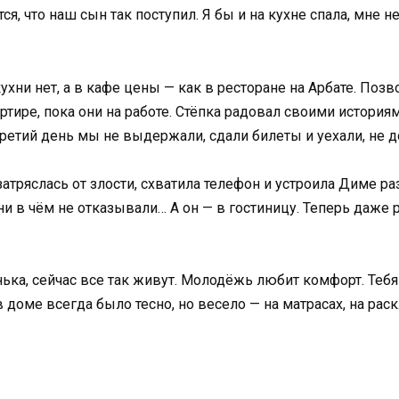
я, что наш сын так поступил. Я бы и на кухне спала, мне н
ухни нет, а в кафе цены — как в ресторане на Арбате. Поз
артире, пока они на работе. Стёпка радовал своими история
а третий день мы не выдержали, сдали билеты и уехали, не
атряслась от злости, схватила телефон и устроила Диме раз
и в чём не отказывали… А он — в гостиницу. Теперь даже ра
нька, сейчас все так живут. Молодёжь любит комфорт. Теб
 в доме всегда было тесно, но весело — на матрасах, на рас