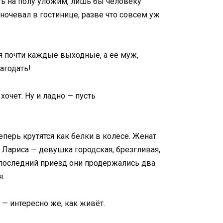
оть на полу уложим, лишь бы человеку
е ночевал в гостинице, разве что совсем уж
ся почти каждые выходные, а её муж,
агодать!
хочет. Ну и ладно — пусть
еперь крутятся как белки в колесе. Женат
 Лариса — девушка городская, брезгливая,
В последний приезд они продержались два
я.
 — интересно же, как живёт.