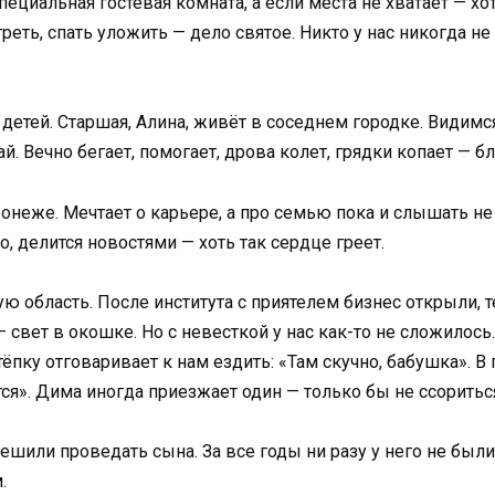
специальная гостевая комната, а если места не хватает — х
греть, спать уложить — дело святое. Никто у нас никогда н
 детей. Старшая, Алина, живёт в соседнем городке. Видим
й. Вечно бегает, помогает, дрова колет, грядки копает — бл
онеже. Мечтает о карьере, а про семью пока и слышать не 
, делится новостями — хоть так сердце греет.
ю область. После института с приятелем бизнес открыли, т
свет в окошке. Но с невесткой у нас как-то не сложилось.
ёпку отговаривает к нам ездить: «Там скучно, бабушка». 
тся». Дима иногда приезжает один — только бы не ссоритьс
ешили проведать сына. За все годы ни разу у него не были
.