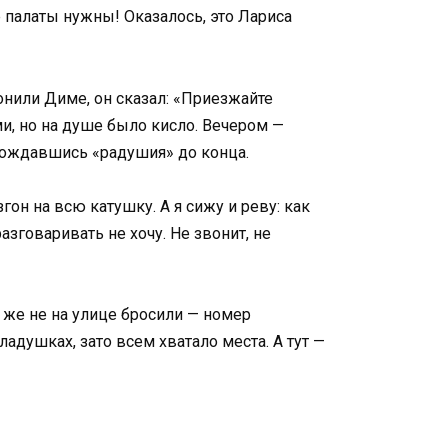
е палаты нужны! Оказалось, это Лариса
вонили Диме, он сказал: «Приезжайте
ми, но на душе было кисло. Вечером —
 дождавшись «радушия» до конца.
гон на всю катушку. А я сижу и реву: как
зговаривать не хочу. Не звонит, не
я же не на улице бросили — номер
кладушках, зато всем хватало места. А тут —