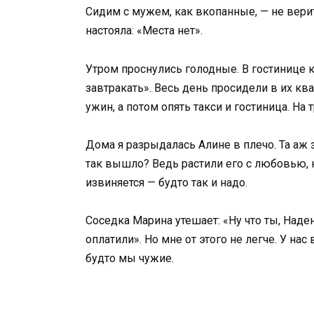
Сидим с мужем, как вкопанные, — не веритс
настояла: «Места нет».
Утром проснулись голодные. В гостинице к
завтракать». Весь день просидели в их кв
ужин, а потом опять такси и гостиница. Н
Дома я разрыдалась Алине в плечо. Та аж з
так вышло? Ведь растили его с любовью, н
извиняется — будто так и надо.
Соседка Марина утешает: «Ну что ты, Наде
оплатили». Но мне от этого не легче. У нас
будто мы чужие.