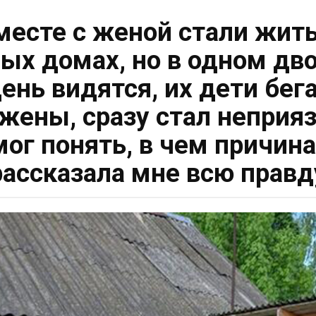
есте с женой стали жить 
ных домах, но в одном дв
нь видятся, их дети бега
 жены, сразу стал неприя
мог понять, в чем причин
рассказала мне всю правд