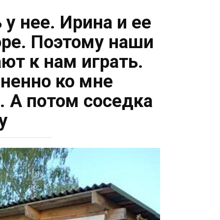
у нее. Ирина и ее
оре. Поэтому наши
ют к нам играть.
зненно ко мне
а. А потом соседка
у