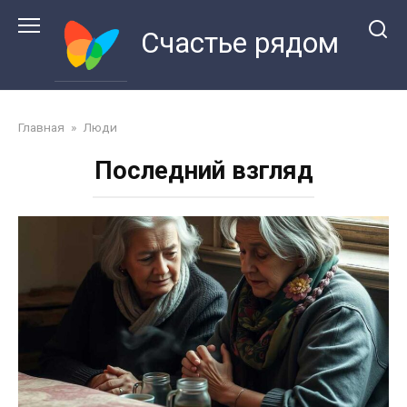
Перейти
к
Счастье рядом
контенту
Главная
»
Люди
Последний взгляд