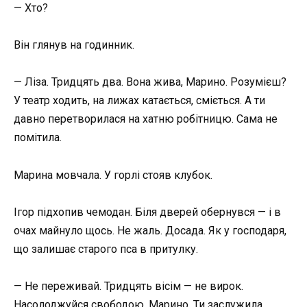
— Хто?
Він глянув на годинник.
— Ліза. Тридцять два. Вона жива, Марино. Розумієш?
У театр ходить, на лижах катається, сміється. А ти
давно перетворилася на хатню робітницю. Сама не
помітила.
Марина мовчала. У горлі стояв клубок.
Ігор підхопив чемодан. Біля дверей обернувся — і в
очах майнуло щось. Не жаль. Досада. Як у господаря,
що залишає старого пса в притулку.
— Не переживай. Тридцять вісім — не вирок.
Насолоджуйся свободою, Марино. Ти заслужила.