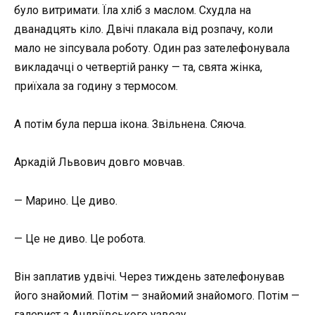
було витримати. Їла хліб з маслом. Схудла на
дванадцять кіло. Двічі плакала від розпачу, коли
мало не зіпсувала роботу. Один раз зателефонувала
викладачці о четвертій ранку — та, свята жінка,
приїхала за годину з термосом.
А потім була перша ікона. Звільнена. Сяюча.
Аркадій Львович довго мовчав.
— Марино. Це диво.
— Це не диво. Це робота.
Він заплатив удвічі. Через тиждень зателефонував
його знайомий. Потім — знайомий знайомого. Потім —
галерист з Андріївського узвозу.