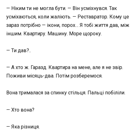
— Ніким ти не могла бути. — Він усміхнувся. Так
усміхаються, коли жаліють. — Реставратор. Кому це
зараз потрібно — ікони, порох… Я тобі життя дав, між
іншим. Квартиру. Машину. Море щороку.
— Ти дав?..
— А хто ж. Гаразд. Квартира на мене, але я не звір.
Поживи місяць-два. Потім розберемося.
Вона трималася за спинку стільця. Пальці побіліли.
— Хто вона?
— Яка різниця.