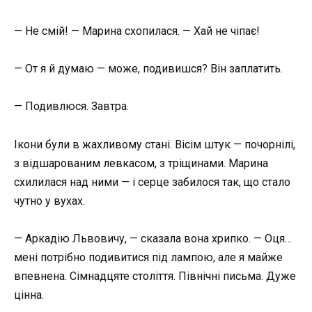
— Не смій! — Марина схопилася. — Хай не чіпає!
— От я й думаю — може, подивишся? Він заплатить.
— Подивлюся. Завтра.
Ікони були в жахливому стані. Вісім штук — почорнілі,
з відшарованим левкасом, з тріщинами. Марина
схилилася над ними — і серце забилося так, що стало
чутно у вухах.
— Аркадію Львовичу, — сказала вона хрипко. — Оця…
мені потрібно подивитися під лампою, але я майже
впевнена. Сімнадцяте століття. Північні письма. Дуже
цінна.