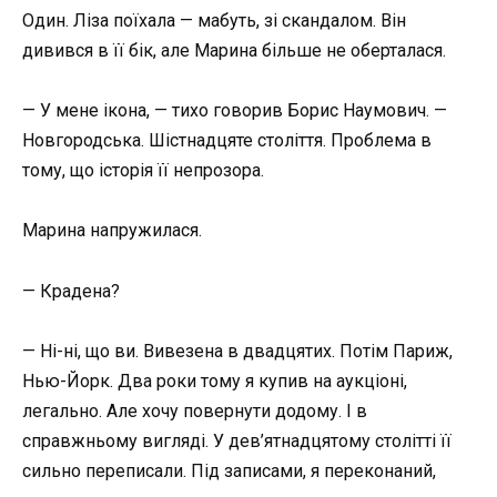
Один. Ліза поїхала — мабуть, зі скандалом. Він
дивився в її бік, але Марина більше не оберталася.
— У мене ікона, — тихо говорив Борис Наумович. —
Новгородська. Шістнадцяте століття. Проблема в
тому, що історія її непрозора.
Марина напружилася.
— Крадена?
— Ні-ні, що ви. Вивезена в двадцятих. Потім Париж,
Нью-Йорк. Два роки тому я купив на аукціоні,
легально. Але хочу повернути додому. І в
справжньому вигляді. У дев’ятнадцятому столітті її
сильно переписали. Під записами, я переконаний,