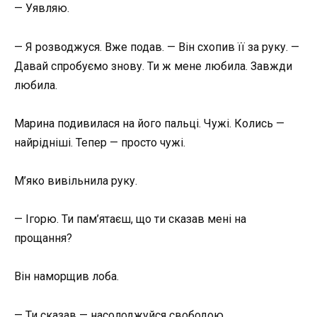
— Уявляю.
— Я розводжуся. Вже подав. — Він схопив її за руку. —
Давай спробуємо знову. Ти ж мене любила. Завжди
любила.
Марина подивилася на його пальці. Чужі. Колись —
найрідніші. Тепер — просто чужі.
М’яко вивільнила руку.
— Ігорю. Ти пам’ятаєш, що ти сказав мені на
прощання?
Він наморщив лоба.
— Ти сказав — насолоджуйся свободою.