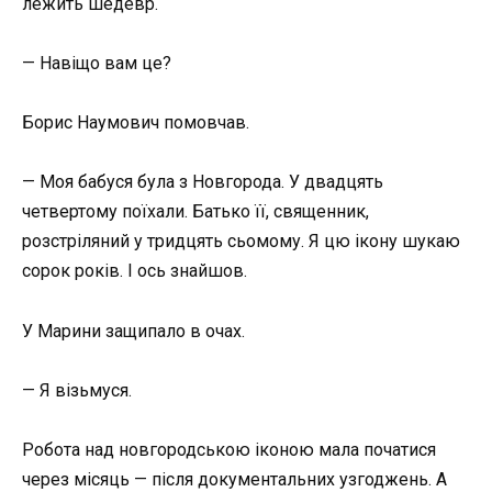
лежить шедевр.
— Навіщо вам це?
Борис Наумович помовчав.
— Моя бабуся була з Новгорода. У двадцять
четвертому поїхали. Батько її, священник,
розстріляний у тридцять сьомому. Я цю ікону шукаю
сорок років. І ось знайшов.
У Марини защипало в очах.
— Я візьмуся.
Робота над новгородською іконою мала початися
через місяць — після документальних узгоджень. А