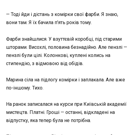
— Тоді йди і дістань з комірки свої фарби. Я знаю,
вони там. Я їх бачила п’ять років тому.
Фарби знайшлися. У взуттєвій коробці, під старими
шторами. Висохлі, половина безнадійно. Але пензлі —
пензлі були цілі. Колонкові, куплені колись на
стипендію, з відмовою від обідів.
Марина сіла на підлогу комірки і заплакала. Але вже
по-іншому. Тихо.
На ранок записалася на курси при Київській академії
мистецтв. Платні. Гроші — останні, відкладені на
відпустку, яка тепер була не потрібна.