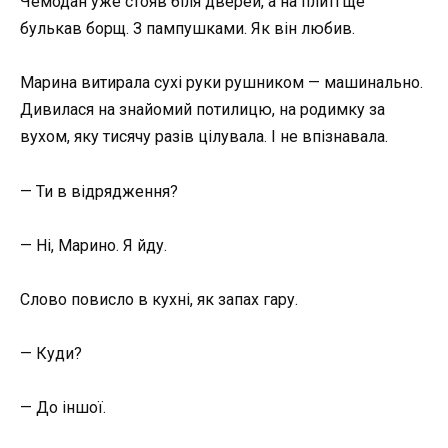
Чемодан уже стояв біля дверей, а на плиті ще
булькав борщ. З пампушками. Як він любив.
Марина витирала сухі руки рушником — машинально.
Дивилася на знайомий потилицю, на родимку за
вухом, яку тисячу разів цілувала. І не впізнавала.
— Ти в відрядження?
— Ні, Марино. Я йду.
Слово повисло в кухні, як запах гару.
— Куди?
— До іншої.