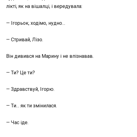
лікті, як на вішалці, і вередувала:
— Ігорьок, ходімо, нудно…
— Стривай, Лізо.
Він дивився на Марину і не впізнавав.
— Ти? Це ти?
— Здравствуй, Ігорю.
— Ти… як ти змінилася.
— Час іде.