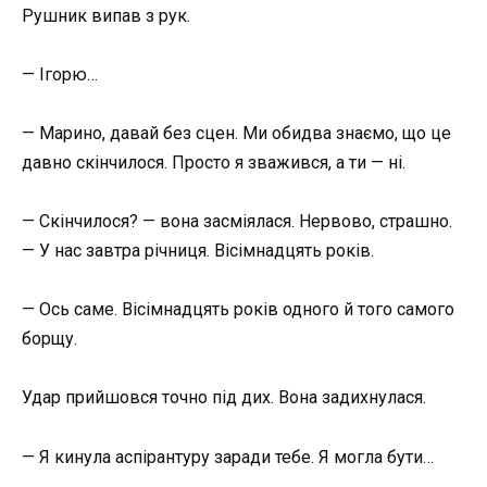
Рушник випав з рук.
— Ігорю…
— Марино, давай без сцен. Ми обидва знаємо, що це
давно скінчилося. Просто я зважився, а ти — ні.
— Скінчилося? — вона засміялася. Нервово, страшно.
— У нас завтра річниця. Вісімнадцять років.
— Ось саме. Вісімнадцять років одного й того самого
борщу.
Удар прийшовся точно під дих. Вона задихнулася.
— Я кинула аспірантуру заради тебе. Я могла бути…