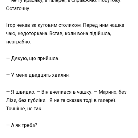
— не ту красиву, з галереї, а справжню. Побутову.
Остаточну.
Ігор чекав за кутовим столиком. Перед ним чашка
чаю, недоторкана. Встав, коли вона підійшла,
незграбно.
— Дякую, що прийшла.
— У мене двадцять хвилин.
— Я швидко. — Він вчепився в чашку. — Марино, без
Лізи, без публіки… Я не те сказав тоді в галереї.
Точніше, не так.
— А як треба?