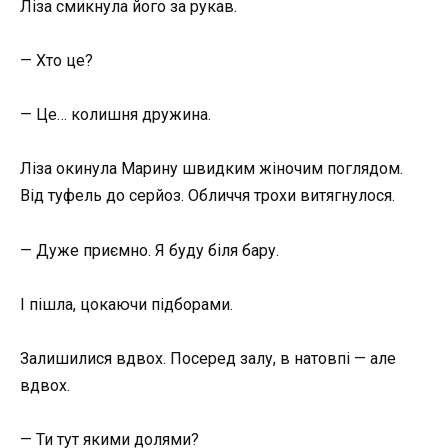
Ліза смикнула його за рукав.
— Хто це?
— Це… колишня дружина.
Ліза окинула Марину швидким жіночим поглядом.
Від туфель до серйоз. Обличчя трохи витягнулося.
— Дуже приємно. Я буду біля бару.
І пішла, цокаючи підборами.
Залишилися вдвох. Посеред залу, в натовпі — але
вдвох.
— Ти тут якими долями?