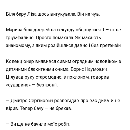
Біля бару Ліза щось вигукувала. Він не чув.
Марина біля дверей на секунду обернулася. І — ні, не
тріумфально. Просто помахала. Як махають
знайомому, з яким розійшлися давно і без претензій.
Колекціонер виявився сивим огрядним чоловіком з
дитячими блакитними очима. Борис Наумович.
Цілував руку старомодно, з поклоном, говорив
«сударине» — без іронії.
— Дмитро Сергійович розповідав про вас дива. Я не
вірив. Тепер бачу — не брехав.
— Ви ще не бачили моїх робіт.