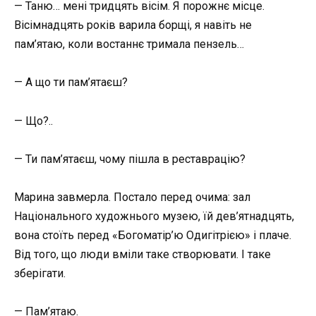
— Таню… мені тридцять вісім. Я порожнє місце.
Вісімнадцять років варила борщі, я навіть не
пам’ятаю, коли востаннє тримала пензель…
— А що ти пам’ятаєш?
— Що?..
— Ти пам’ятаєш, чому пішла в реставрацію?
Марина завмерла. Постало перед очима: зал
Національного художнього музею, їй дев’ятнадцять,
вона стоїть перед «Богоматір’ю Одигітрією» і плаче.
Від того, що люди вміли таке створювати. І таке
зберігати.
— Пам’ятаю.