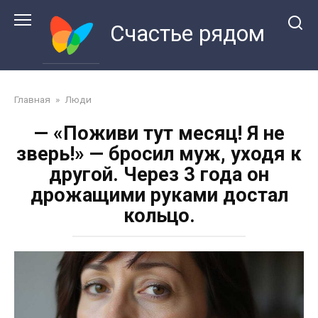
Перейти
к
Счастье рядом
контенту
Главная
»
Люди
— «Поживи тут месяц! Я не
зверь!» — бросил муж, уходя к
другой. Через 3 года он
дрожащими руками достал
кольцо.