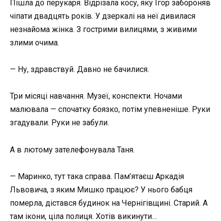
Пішла до перукаря. Відрізала косу, яку Ігор забороняв
чіпати двадцять років. У дзеркалі на неї дивилася
незнайома жінка. З гострими вилицями, з живими
злими очима.
— Ну, здравствуй. Давно не бачилися.
Три місяці навчання. Музеї, конспекти. Ночами
малювала — спочатку боязко, потім упевненіше. Руки
згадували. Руки не забули.
А в лютому зателефонувала Таня.
— Маринко, тут така справа. Пам’ятаєш Аркадія
Львовича, з яким Мишко працює? У нього бабця
померла, дістався будинок на Чернігівщині. Старий. А
там ікони, ціла полиця. Хотів викинути…