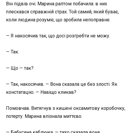
Він підвів очі. Марина раптом побачила: в них
плескався справжній страх. Той самий, який буває,
коли людина розуміє, що зробила непоправне.
— Я накосячив так, що досі розгребти не можу.
— Так.
— Що — так?
— Так, накосячив. — Вона сказала це без злості. Як
констатацію. — Навіщо кликав?
Помовчав. Витягнув з кишені оксамитову коробочку,
потерту. Марина впізнала миттєво.
— Бабусина каблучка, — тихо сказала вона.