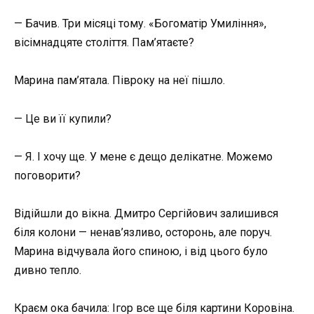
— Бачив. Три місяці тому. «Богоматір Умиління»,
вісімнадцяте століття. Пам’ятаєте?
Марина пам’ятала. Півроку на неї пішло.
— Це ви її купили?
— Я. І хочу ще. У мене є дещо делікатне. Можемо
поговорити?
Відійшли до вікна. Дмитро Сергійович залишився
біля колони — ненав’язливо, осторонь, але поруч.
Марина відчувала його спиною, і від цього було
дивно тепло.
Краєм ока бачила: Ігор все ще біля картини Коровіна.